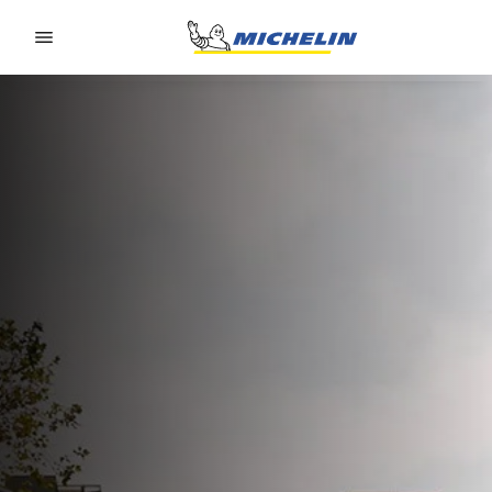
Go to page content
Go to page navigation