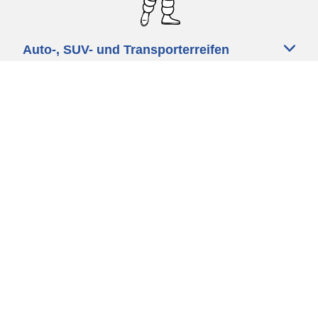
Auto-, SUV- und Transporterreifen
Motorrad und Rollerreifen
Fahrradreifen
Händler
Unsere Experten stehen Ihnen zur
Verfügung
Cookie Richtlinie
Datenschutz
Impressum