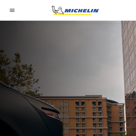
Go to page content
Go to page navigation