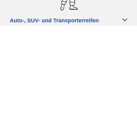
Auto-, SUV- und Transporterreifen
Motorrad und Rollerreifen
Fahrradreifen
Händler
Unsere Experten stehen Ihnen zur
Verfügung
Cookie Richtlinie
Datenschutz
Impressum