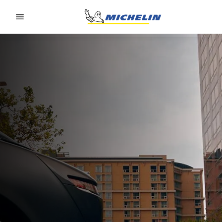
Go to page content
Go to page navigation