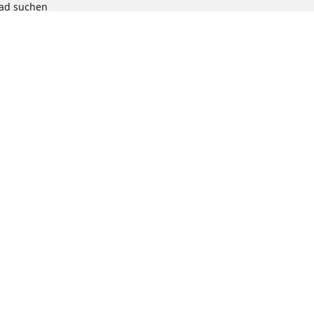
rad suchen
chen
radprodukts
ion
te auswählen: