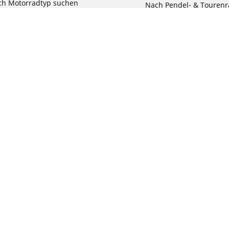
ch Motorradtyp suchen
Nach Pendel- & Touren
h Produktfamilie suchen
Nach Kinderfahrrad su
e Größen ansehen
Reklamation eines Fahr
Deine Konfigurat
Bit