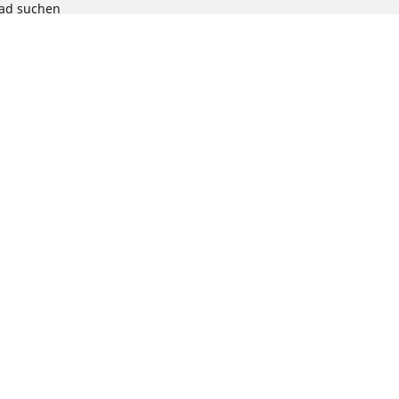
rad suchen
chen
radprodukts
ion
te auswählen: