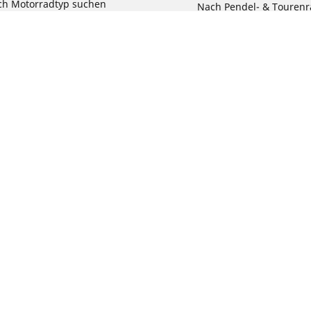
ch Motorradtyp suchen
Nach Pendel- & Touren
h Produktfamilie suchen
Nach Kinderfahrrad su
e Größen ansehen
Reklamation eines Fahr
Deine Konfigurat
Bit