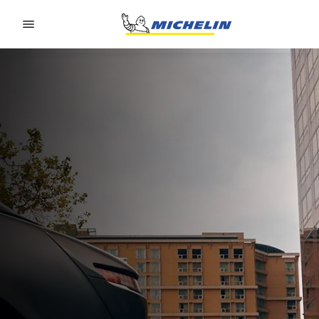
Go to page content
Go to page navigation