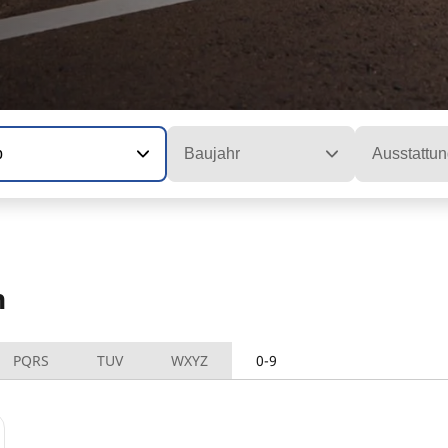
p
Baujahr
Ausstattun
n
PQRS
TUV
WXYZ
0-9