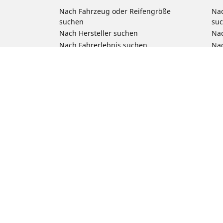
Nach Fahrzeug oder Reifengröße
Nac
suchen
su
Nach Hersteller suchen
Nac
Nach Fahrerlebnis suchen
Nac
Nach Saison suchen
Na
Nach Fahrzeugtyp suchen
Nac
Nach Produktfamilie suchen
All
Alle Größen ansehen
Reifenfreigabe Pkw, SUV & 4x4
Unsere Experten stehen Ihnen zur
Verfügung
Tipps & Ratschläge
Kontakt
Newsletter
Newsroom
RFID Technologie
Ethik bei Michelin
Das Unternehmen Michelin