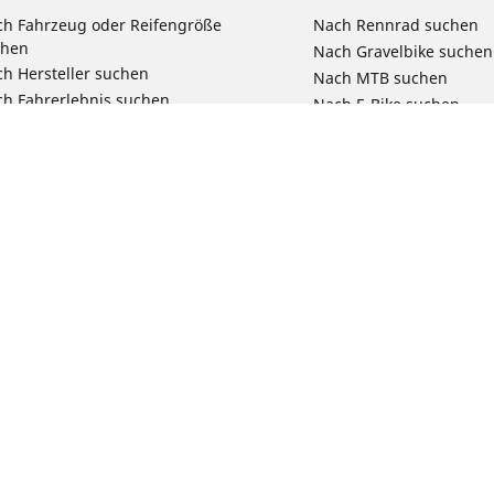
h Fahrzeug oder Reifengröße
Nach Rennrad suchen
chen
Nach Gravelbike suchen
h Hersteller suchen
Nach MTB suchen
h Fahrerlebnis suchen
Nach E-Bike suchen
ch Motorradtyp suchen
Nach Pendel- & Touren
h Produktfamilie suchen
Nach Kinderfahrrad su
e Größen ansehen
Reklamation eines Fahr
Deine Konfigurat