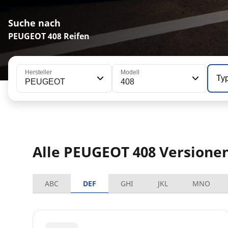
Suche nach
PEUGEOT 408 Reifen
Hersteller
Modell
Ty
PEUGEOT
408
Alle PEUGEOT 408 Versione
ABC
DEF
GHI
JKL
MNO