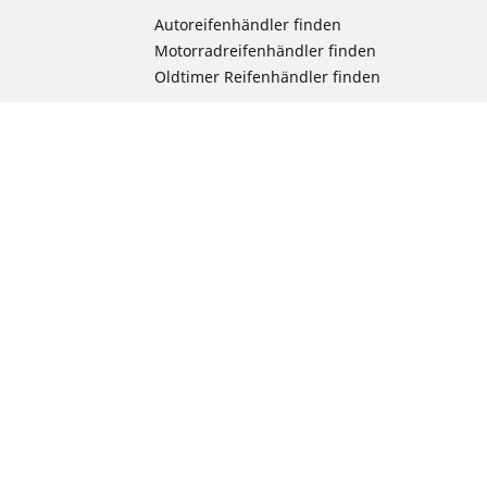
Autoreifenhändler finden
Motorradreifenhändler finden
Oldtimer Reifenhändler finden
rad suchen
chen
radprodukts
ion