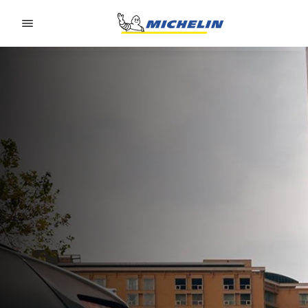
Go to page content
Go to page navigation