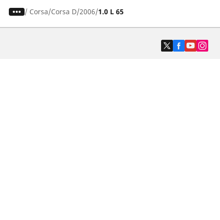
/
Corsa
Corsa D
2006
1.0 L 65
Auto-, SUV- und Transporterreifen
Motorrad und Rollerreifen
Fahrradreifen