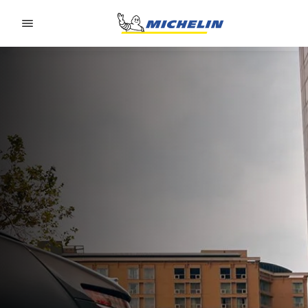
Go to page content
Go to page navigation