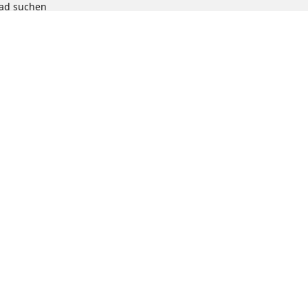
rad suchen
chen
radprodukts
ion
te auswählen: