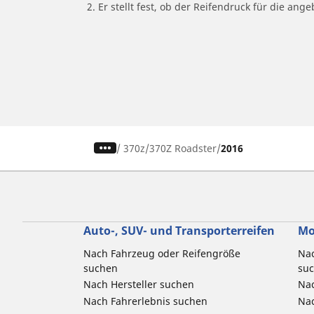
2. Er stellt fest, ob der Reifendruck für die a
/
370z
370Z Roadster
2016
Auto-, SUV- und Transporterreifen
Mo
Nach Fahrzeug oder Reifengröße
Nac
suchen
su
Nach Hersteller suchen
Nac
Nach Fahrerlebnis suchen
Nac