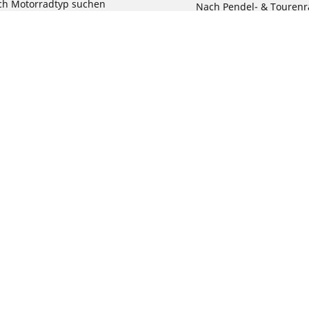
ch Motorradtyp suchen
Nach Pendel- & Touren
h Produktfamilie suchen
Nach Kinderfahrrad su
e Größen ansehen
Reklamation eines Fahr
Deine Konfigurat
Bit