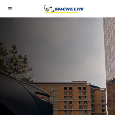
Go to page content
Go to page navigation