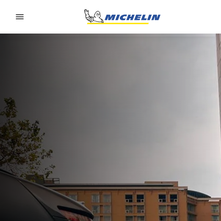
Go to page content
Go to page navigation