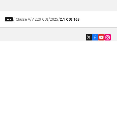
/
Classe V
V 220 CDI
2025
2.1 CDI 163
Auto-, SUV- und Transporterreifen
Motorrad und Rollerreifen