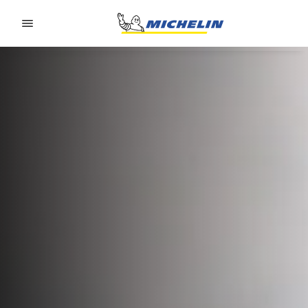
Go to page content
Go to page navigation