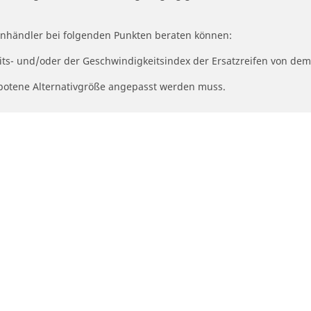
fenhändler bei folgenden Punkten beraten können:
eits- und/oder der Geschwindigkeitsindex der Ersatzreifen von dem
ngebotene Alternativgröße angepasst werden muss.
Deine Konfigurat
torrad und Rollerreifen
Fahrradreifen