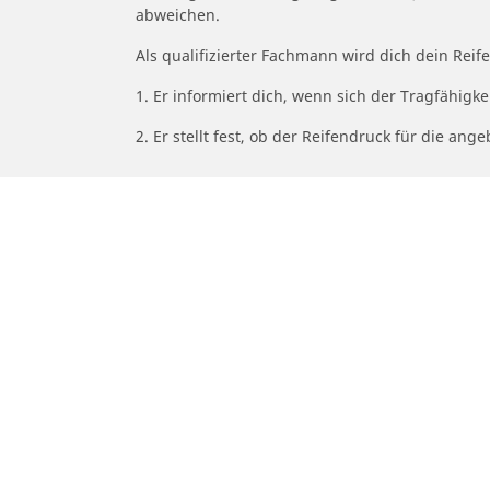
abweichen.
Als qualifizierter Fachmann wird dich dein Rei
1. Er informiert dich, wenn sich der Tragfähigk
2. Er stellt fest, ob der Reifendruck für die a
/
Classe Clk
CLK 230 Kompressor
Auto-, SUV- und Transporterreifen
Mo