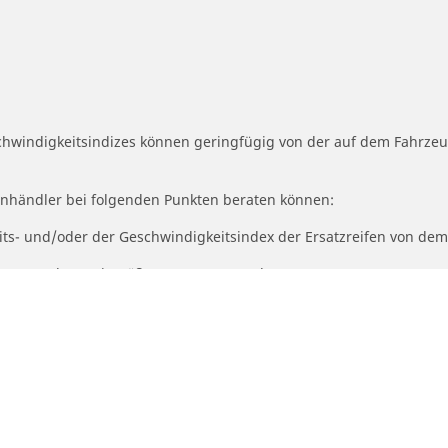
schwindigkeitsindizes können geringfügig von der auf dem Fahrz
fenhändler bei folgenden Punkten beraten können:
eits- und/oder der Geschwindigkeitsindex der Ersatzreifen von dem
ngebotene Alternativgröße angepasst werden muss.
Deine Konfigurat