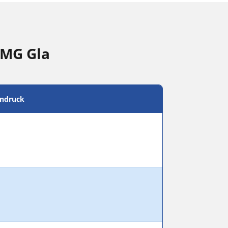
AMG Gla
endruck