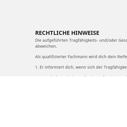
RECHTLICHE HINWEISE
Die aufgeführten Tragfähigkeits- und/oder Ge
abweichen.
Als qualifizierter Fachmann wird dich dein Rei
1. Er informiert dich, wenn sich der Tragfähigk
2. Er stellt fest, ob der Reifendruck für die a