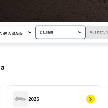
Baujahr
Ausstattun
 45 S 4Matic
la
2025