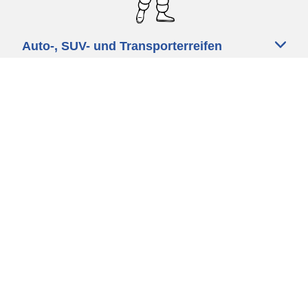
Auto-, SUV- und Transporterreifen
Motorrad und Rollerreifen
Fahrradreifen
Händler
Unsere Experten stehen Ihnen zur
Verfügung
Cookie Richtlinie
Datenschutz
Impressum