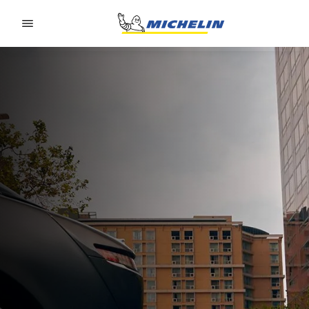
Go to page content
Go to page navigation