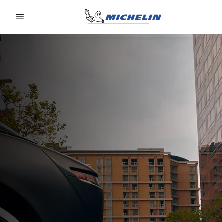
Go to page content
Go to page navigation