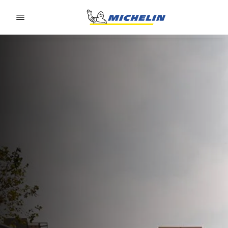
Go to page content
Go to page navigation