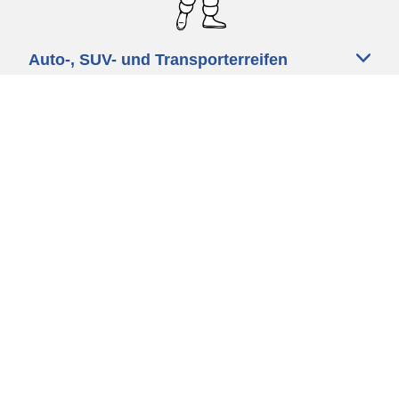
Auto-, SUV- und Transporterreifen
Motorrad und Rollerreifen
Fahrradreifen
Händler
Unsere Experten stehen Ihnen zur
Verfügung
Cookie Richtlinie
Datenschutz
Impressum