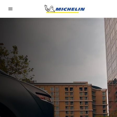
Go to page content
Go to page navigation