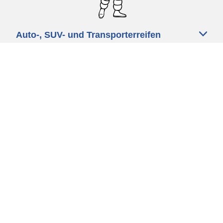
Auto-, SUV- und Transporterreifen
Motorrad und Rollerreifen
Fahrradreifen
Händler
Unsere Experten stehen Ihnen zur
Verfügung
Cookie Richtlinie
Datenschutz
Impressum