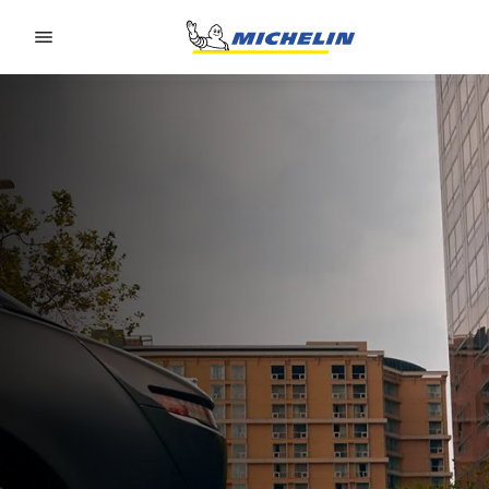
Go to page content
Go to page navigation