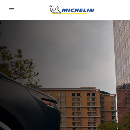
Go to page content
Go to page navigation