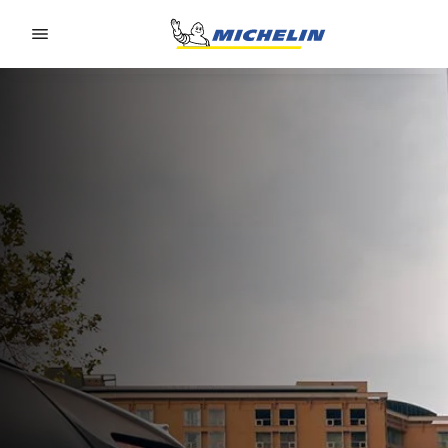
Go to page content
Go to page navigation