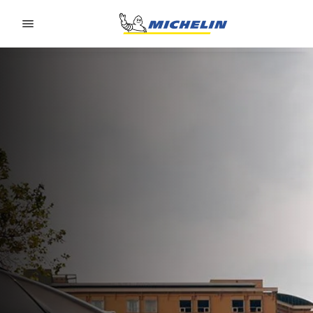
Go to page content
Go to page navigation