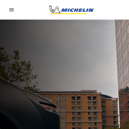
Go to page content
Go to page navigation