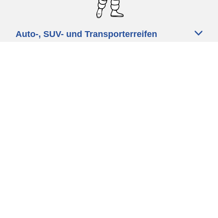
Auto-, SUV- und Transporterreifen
Motorrad und Rollerreifen
Fahrradreifen
Händler
Unsere Experten stehen Ihnen zur
Verfügung
Cookie Richtlinie
Datenschutz
Impressum