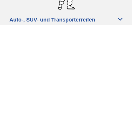
Auto-, SUV- und Transporterreifen
Motorrad und Rollerreifen
Fahrradreifen
Händler
Unsere Experten stehen Ihnen zur
Verfügung
Cookie Richtlinie
Datenschutz
Impressum