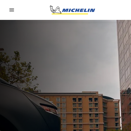
Go to page content
Go to page navigation