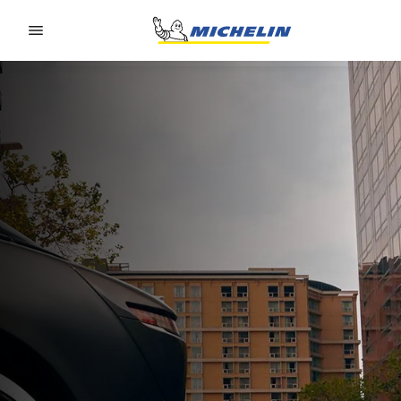
Go to page content
Go to page navigation