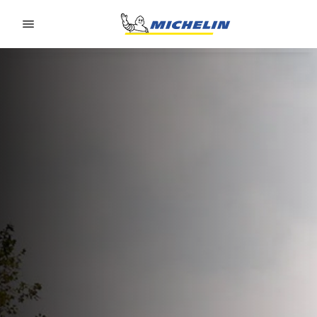
Go to page content
Go to page navigation