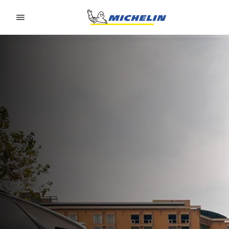
Go to page content
Go to page navigation