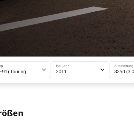
yp
Baujahr
Ausstattung
E91) Touring
2011
335d (3.
größen