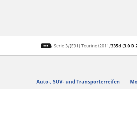
/
Serie 3
(E91) Touring
2011
335d (3.0 D 
Auto-, SUV- und Transporterreifen
Mo
Nach Fahrzeug oder Reifengröße
Nac
suchen
su
Nach Hersteller suchen
Nac
Nach Fahrerlebnis suchen
Nac
Nach Saison suchen
Na
Nach Fahrzeugtyp suchen
Nac
Nach Produktfamilie suchen
All