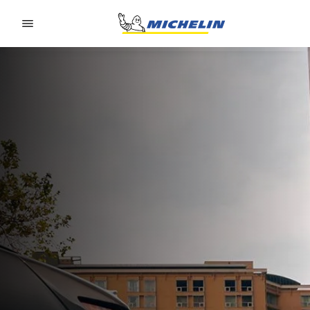
Go to page content
Go to page navigation