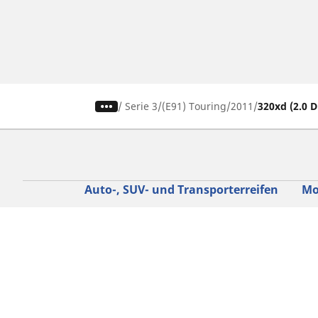
/
Serie 3
(E91) Touring
2011
320xd (2.0 D
Auto-, SUV- und Transporterreifen
Mo
Nach Fahrzeug oder Reifengröße
Nac
suchen
su
Nach Hersteller suchen
Nac
Nach Fahrerlebnis suchen
Nac
Nach Saison suchen
Na
Nach Fahrzeugtyp suchen
Nac
Nach Produktfamilie suchen
All