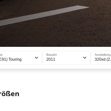
yp
Baujahr
Ausstattung
E91) Touring
2011
320xd (2
größen