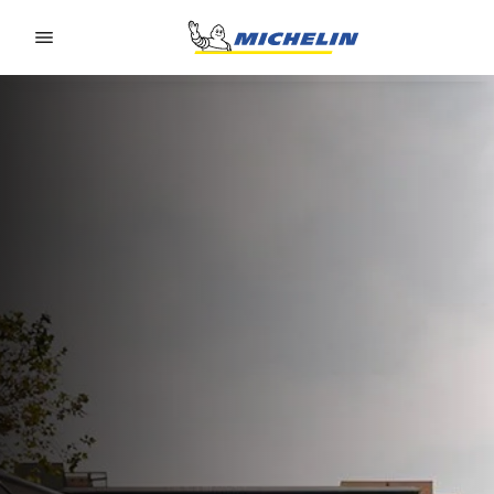
Go to page content
Go to page navigation