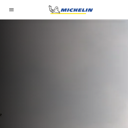
Go to page content
Go to page navigation