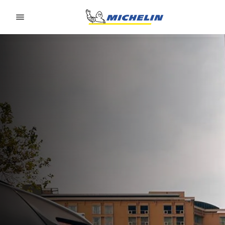
Go to page content
Go to page navigation