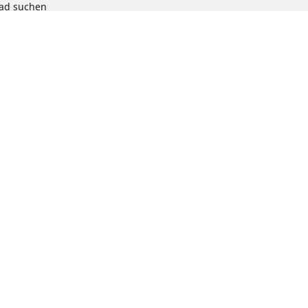
rad suchen
chen
radprodukts
ion
te auswählen: