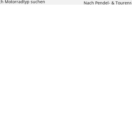
ch Motorradtyp suchen
Nach Pendel- & Touren
h Produktfamilie suchen
Nach Kinderfahrrad su
e Größen ansehen
Reklamation eines Fahr
Deine Konfigurat
Bit