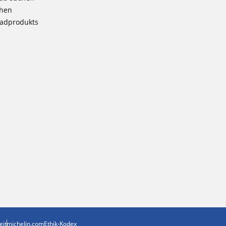
chen
radprodukts
eit
michelin.com
Ethik-Kodex