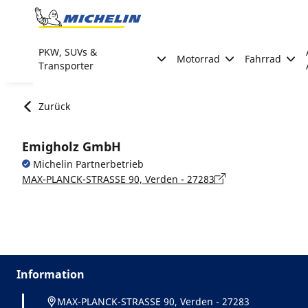
Go to page content
Go to page navigation
PKW, SUVs &
Motorrad
Fahrrad
Transporter
Zurück
Emigholz GmbH
Michelin Partnerbetrieb
MAX-PLANCK-STRASSE 90, Verden - 27283
Information
MAX-PLANCK-STRASSE 90, Verden - 27283