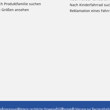
h Produktfamilie suchen
Nach Kinderfahrrad su
e Größen ansehen
Reklamation eines Fahr
tz
Impressum
Weitere rechtliche Hinweise
AGB
Kontakt
Erklärung zur Barrierefreih