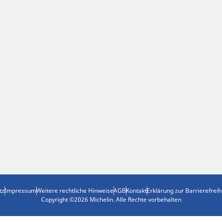
tz
Impressum
Weitere rechtliche Hinweise
AGB
Kontakt
Erklärung zur Barrierefreih
Copyright ©2026 Michelin. Alle Rechte vorbehalten