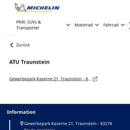
Go to page content
Go to page navigation
PKW, SUVs &
Motorrad
Fahrrad
Transporter
Zurück
ATU Traunstein
Gewerbepark Kaserne 21, Traunstein - 83278
Information
Gewerbepark Kaserne 21, Traunstein - 83278