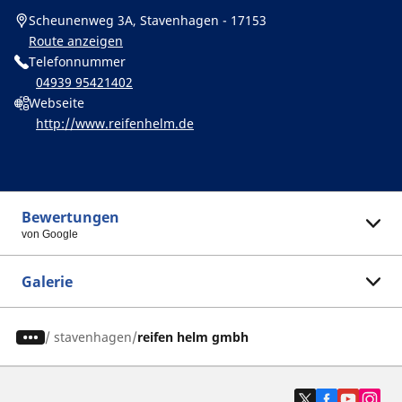
Scheunenweg 3A, Stavenhagen - 17153
Route anzeigen
Telefonnummer
04939 95421402
Webseite
http://www.reifenhelm.de
Bewertungen
von Google
Galerie
/
stavenhagen
reifen helm gmbh