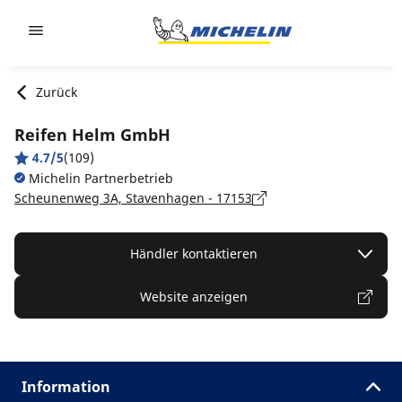
Go to page content
Go to page navigation
Zurück
Reifen Helm GmbH
4.7/5
(109)
Michelin Partnerbetrieb
Scheunenweg 3A, Stavenhagen - 17153
Händler kontaktieren
Website anzeigen
Information