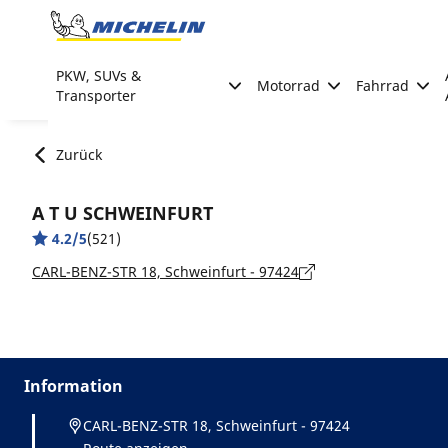
Go to page content
Go to page navigation
PKW, SUVs &
Motorrad
Fahrrad
Transporter
Zurück
A T U SCHWEINFURT
4.2/5
(521)
CARL-BENZ-STR 18, Schweinfurt - 97424
Information
CARL-BENZ-STR 18, Schweinfurt - 97424