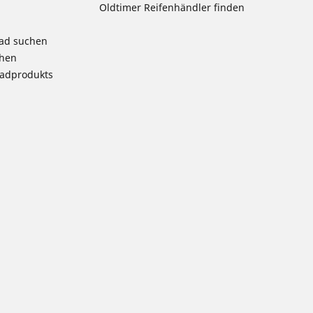
Oldtimer Reifenhändler finden
rad suchen
chen
radprodukts