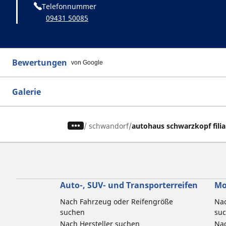
Telefonnummer
09431 50085
Bewertungen
von Google
Galerie
/
schwandorf
autohaus schwarzkopf filia
Auto-, SUV- und Transporterreifen
Mo
Nach Fahrzeug oder Reifengröße
Nac
suchen
su
Nach Hersteller suchen
Nac