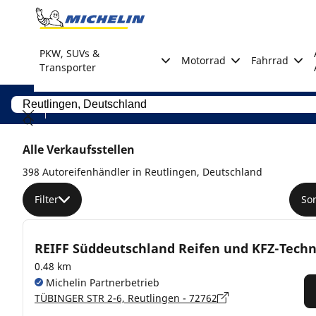
Go to page content
Go to page navigation
PKW, SUVs &
Motorrad
Fahrrad
Transporter
Alle Verkaufsstellen
398 Autoreifenhändler in Reutlingen, Deutschland
Filter
So
REIFF Süddeutschland Reifen und KFZ-Techn
0.48 km
Michelin Partnerbetrieb
TÜBINGER STR 2-6, Reutlingen - 72762