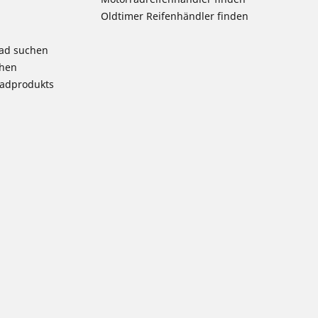
Oldtimer Reifenhändler finden
rad suchen
chen
radprodukts