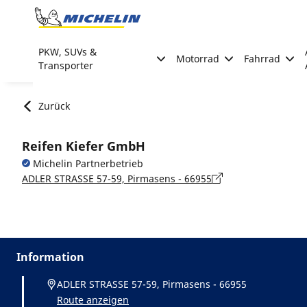
Go to page content
Go to page navigation
PKW, SUVs &
Motorrad
Fahrrad
Transporter
Zurück
Reifen Kiefer GmbH
Michelin Partnerbetrieb
ADLER STRASSE 57-59, Pirmasens - 66955
Information
ADLER STRASSE 57-59, Pirmasens - 66955
Route anzeigen