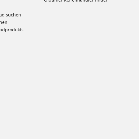
rad suchen
chen
radprodukts