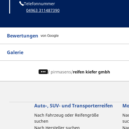
Telefonnummer
04963 311487390
Bewertungen
von Google
Galerie
/
pirmasens
reifen kiefer gmbh
Auto-, SUV- und Transporterreifen
Mo
Nach Fahrzeug oder Reifengröße
Nac
suchen
su
Nach Hersteller suchen
Nac