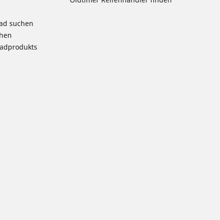
rad suchen
chen
radprodukts