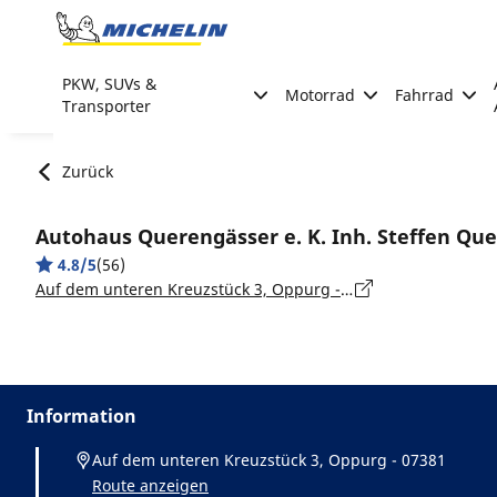
Go to page content
Go to page navigation
PKW, SUVs &
Motorrad
Fahrrad
Transporter
Zurück
Autohaus Querengässer e. K. Inh. Steffen Qu
4.8/5
(56)
Auf dem unteren Kreuzstück 3, Oppurg - 07381
Information
Auf dem unteren Kreuzstück 3, Oppurg - 07381
Route anzeigen