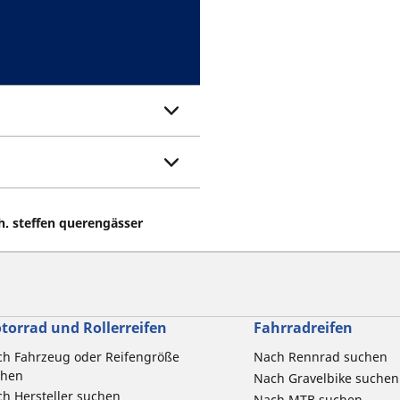
h. steffen querengässer
torrad und Rollerreifen
Fahrradreifen
h Fahrzeug oder Reifengröße
Nach Rennrad suchen
chen
Nach Gravelbike suchen
h Hersteller suchen
Nach MTB suchen