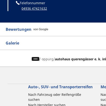
Telefonnummer
04936 47421632
Bewertungen
von Google
Galerie
/
oppurg
autohaus querengässer e. k. in
Auto-, SUV- und Transporterreifen
Mo
Nach Fahrzeug oder Reifengröße
Nac
suchen
su
Nach Hersteller suchen
Nac