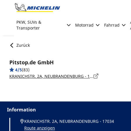
Go to page content
Go to page navigation
PKW, SUVs &
Motorrad
Fahrrad
Transporter
Zurück
Pitstop.de GmbH
4/5
(83)
KRANICHSTR. 2A, NEUBRANDENBURG - 17034
Information
KRANICHSTR. 2A, NEUBRANDENBURG - 17034
Route anzeigen