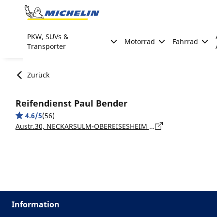
Go to page content
Go to page navigation
PKW, SUVs &
Motorrad
Fahrrad
Transporter
Zurück
Reifendienst Paul Bender
4.6/5
(56)
Austr.30, NECKARSULM-OBEREISESHEIM - 74172
Information