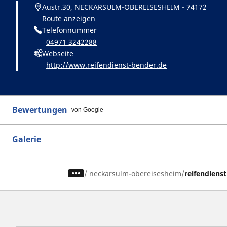
Austr.30, NECKARSULM-OBEREISESHEIM - 74172
Route anzeigen
Telefonnummer
04971 3242288
Webseite
http://www.reifendienst-bender.de
Bewertungen
von Google
Galerie
/
neckarsulm-obereisesheim
reifendiens