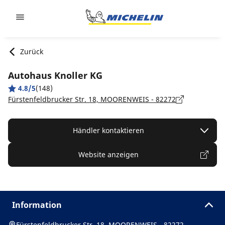
Go to page content
Go to page navigation
Zurück
Autohaus Knoller KG
4.8/5
(148)
Fürstenfeldbrucker Str. 18, MOORENWEIS - 82272
Händler kontaktieren
Website anzeigen
Information
Fürstenfeldbrucker Str. 18, MOORENWEIS - 82272