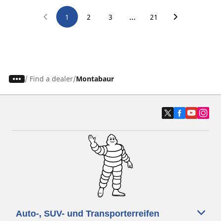
…
1
2
3
21
/
Find a dealer
Montabaur
Auto-, SUV- und Transporterreifen