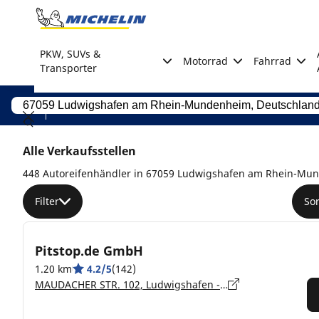
Go to page content
Go to page navigation
PKW, SUVs &
Motorrad
Fahrrad
Transporter
Alle Verkaufsstellen
448 Autoreifenhändler in 67059 Ludwigshafen am Rhein-Mu
Filter
So
Pitstop.de GmbH
1.20 km
4.2/5
(142)
MAUDACHER STR. 102, Ludwigshafen - 67059