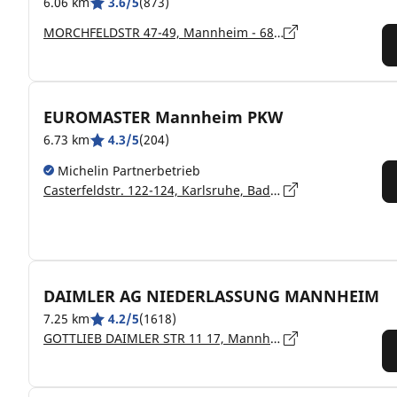
6.06 km
3.6/5
(873)
MORCHFELDSTR 47-49, Mannheim - 68199
EUROMASTER Mannheim PKW
6.73 km
4.3/5
(204)
Michelin Partnerbetrieb
Casterfeldstr. 122-124, Karlsruhe, Baden-Württemberg, Mannheim - 68199
DAIMLER AG NIEDERLASSUNG MANNHEIM
7.25 km
4.2/5
(1618)
GOTTLIEB DAIMLER STR 11 17, Mannheim - 68165