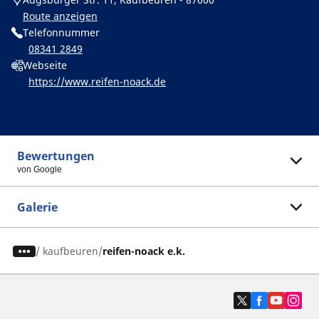
Route anzeigen
Telefonnummer
08341 2849
Webseite
https://www.reifen-noack.de
Bewertungen
von Google
Galerie
/
kaufbeuren
reifen-noack e.k.